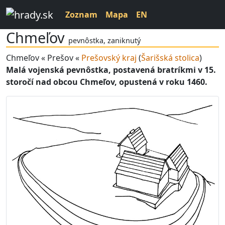
Zoznam
Mapa
EN
Chmeľov
pevnôstka, zaniknutý
Chmeľov « Prešov «
Prešovský kraj
(
Šarišská stolica
)
Malá vojenská pevnôstka, postavená bratríkmi v 15.
storočí nad obcou Chmeľov, opustená v roku 1460.