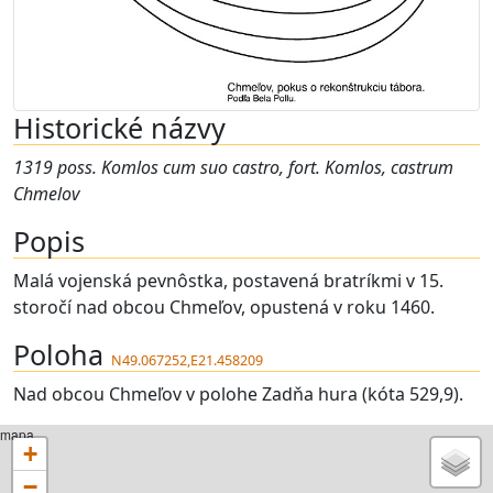
Historické názvy
1319 poss. Komlos cum suo castro, fort. Komlos, castrum
Chmelov
Popis
Malá vojenská pevnôstka, postavená bratríkmi v 15.
storočí nad obcou Chmeľov, opustená v roku 1460.
Poloha
N49.067252,E21.458209
Nad obcou Chmeľov v polohe Zadňa hura (kóta 529,9).
mapa
+
−