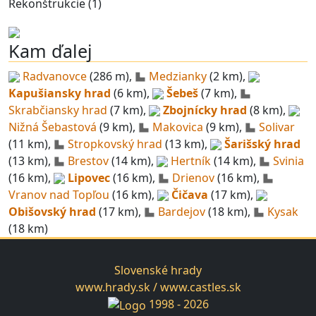
Rekonštrukcie (1)
Kam ďalej
Radvanovce
(286 m),
Medzianky
(2 km),
Kapušiansky hrad
(6 km),
Šebeš
(7 km),
Skrabčiansky hrad
(7 km),
Zbojnícky hrad
(8 km),
Nižná Šebastová
(9 km),
Makovica
(9 km),
Solivar
(11 km),
Stropkovský hrad
(13 km),
Šarišský hrad
(13 km),
Brestov
(14 km),
Hertník
(14 km),
Svinia
(16 km),
Lipovec
(16 km),
Drienov
(16 km),
Vranov nad Topľou
(16 km),
Čičava
(17 km),
Obišovský hrad
(17 km),
Bardejov
(18 km),
Kysak
(18 km)
Slovenské hrady
www.hrady.sk / www.castles.sk
1998 - 2026