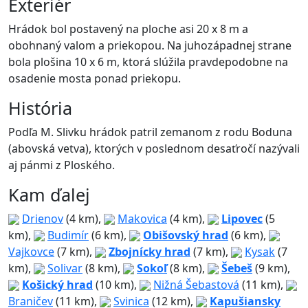
Exteriér
Hrádok bol postavený na ploche asi 20 x 8 m a
obohnaný valom a priekopou. Na juhozápadnej strane
bola plošina 10 x 6 m, ktorá slúžila pravdepodobne na
osadenie mosta ponad priekopu.
História
Podľa M. Slivku hrádok patril zemanom z rodu Boduna
(abovská vetva), ktorých v poslednom desaťročí nazývali
aj pánmi z Ploského.
Kam ďalej
Drienov
(4 km),
Makovica
(4 km),
Lipovec
(5
km),
Budimír
(6 km),
Obišovský hrad
(6 km),
Vajkovce
(7 km),
Zbojnícky hrad
(7 km),
Kysak
(7
km),
Solivar
(8 km),
Sokoľ
(8 km),
Šebeš
(9 km),
Košický hrad
(10 km),
Nižná Šebastová
(11 km),
Braničev
(11 km),
Svinica
(12 km),
Kapušiansky