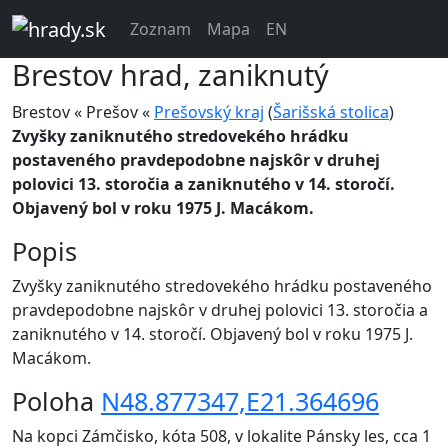
Zoznam
Mapa
EN
Brestov
hrad, zaniknutý
Brestov « Prešov «
Prešovský kraj
(
Šarišská stolica
)
Zvyšky zaniknutého stredovekého hrádku
postaveného pravdepodobne najskôr v druhej
polovici 13. storočia a zaniknutého v 14. storočí.
Objavený bol v roku 1975 J. Macákom.
Popis
Zvyšky zaniknutého stredovekého hrádku postaveného
pravdepodobne najskôr v druhej polovici 13. storočia a
zaniknutého v 14. storočí. Objavený bol v roku 1975 J.
Macákom.
Poloha
N48.877347,E21.364696
Na kopci Zámčisko, kóta 508, v lokalite Pánsky les, cca 1