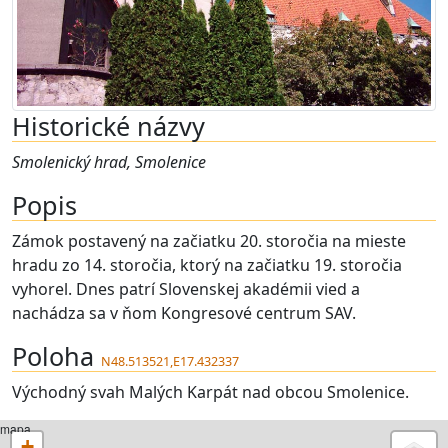
Historické názvy
Smolenický hrad, Smolenice
Popis
Zámok postavený na začiatku 20. storočia na mieste
hradu zo 14. storočia, ktorý na začiatku 19. storočia
vyhorel. Dnes patrí Slovenskej akadémii vied a
nachádza sa v ňom Kongresové centrum SAV.
Poloha
N48.513521,E17.432337
Východný svah Malých Karpát nad obcou Smolenice.
mapa
+