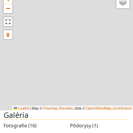
−
Leaflet
|
Map ©
Freemap Slovakia
, data ©
OpenStreetMap contributors
Galéria
Fotografie (16)
Pôdorysy (1)