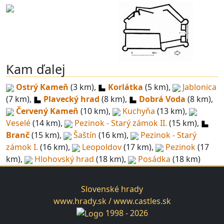
Kam ďalej
Ostrý Kameň
(3 km),
Korlátka
(5 km),
Jablonica
(7 km),
Plavecký hrad
(8 km),
Dobrá Voda
(8 km),
Červený Kameň
(10 km),
Kuchyňa
(13 km),
Veselé
(14 km),
Pezinok - Starý zámok II.
(15 km),
Branč
(15 km),
Šaštín
(16 km),
Pezinok - Starý
zámok I.
(16 km),
Leopoldov
(17 km),
Pezinok
(17
km),
Hlohovský hrad
(18 km),
Posádka
(18 km)
Slovenské hrady
www.hrady.sk / www.castles.sk
1998 - 2026