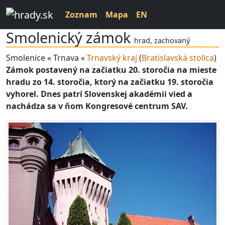
Zoznam
Mapa
EN
Smolenický zámok
hrad, zachovaný
Smolenice « Trnava «
Trnavský kraj
(
Bratislavská stolica
)
Zámok postavený na začiatku 20. storočia na mieste
hradu zo 14. storočia, ktorý na začiatku 19. storočia
vyhorel. Dnes patrí Slovenskej akadémii vied a
nachádza sa v ňom Kongresové centrum SAV.