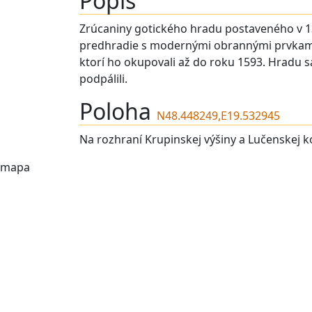
Popis
Zrúcaniny gotického hradu postaveného v 13
predhradie s modernými obrannými prvkami (b
ktorí ho okupovali až do roku 1593. Hradu sa
podpálili.
Poloha
N48.448249,E19.532945
Na rozhraní Krupinskej výšiny a Lučenskej
mapa