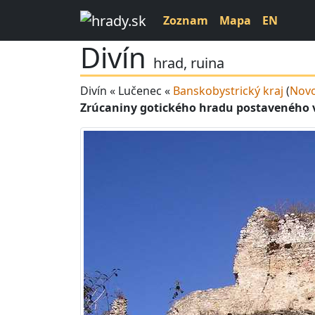
Zoznam
Mapa
EN
Divín
hrad, ruina
Divín « Lučenec «
Banskobystrický kraj
(
Novo
Zrúcaniny gotického hradu postaveného v 1