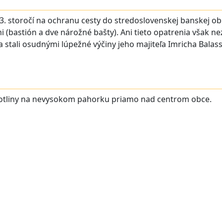
. storočí na ochranu cesty do stredoslovenskej banskej ob
astión a dve nárožné bašty). Ani tieto opatrenia však neza
 stali osudnými lúpežné výčiny jeho majiteľa Imricha Balass
 kotliny na nevysokom pahorku priamo nad centrom obce.