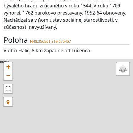
bývalého hradu zrúcaného v roku 1544. V roku 1709
vyhorel, 1762 barokovo prestavaný. 1952-64 obnovený.
Nachádzal sa v ňom ústav sociálnej starostlivosti, v
súčasnosti nevyužívaný.
Poloha
N48.356561,E19.575457
V obci Halič, 8 km západne od Lučenca.
mapa
+
−