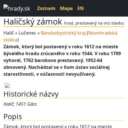
Zoznam
Mapa
EN
Haličský zámok
hrad, prestavaný na inú stavbu
Halič « Lučenec «
Banskobystrický kraj
(
Novohradská
stolica
)
Zámok, ktorý bol postavený v roku 1612 na mieste
bývalého hradu zrúcaného v roku 1544. V roku 1709
vyhorel, 1762 barokovo prestavaný. 1952-64
obnovený. Nachádzal sa v ňom ústav sociálnej
starostlivosti, v súčasnosti nevyužívaný.
Historické názvy
Halič; 1451 Gács
Popis
Zámok, ktorý bol postavený v roku 1612 na mieste