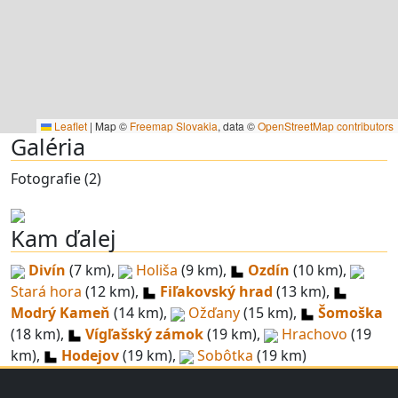
Leaflet
|
Map ©
Freemap Slovakia
, data ©
OpenStreetMap contributors
Galéria
Fotografie (2)
Kam ďalej
Divín
(7 km),
Holiša
(9 km),
Ozdín
(10 km),
Stará hora
(12 km),
Fiľakovský hrad
(13 km),
Modrý Kameň
(14 km),
Ožďany
(15 km),
Šomoška
(18 km),
Vígľašský zámok
(19 km),
Hrachovo
(19
km),
Hodejov
(19 km),
Sobôtka
(19 km)