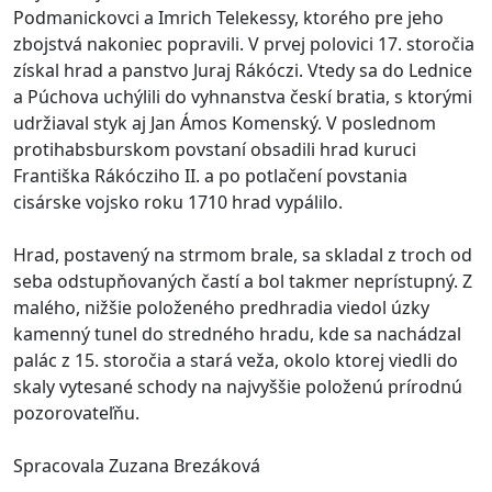
Podmanickovci a Imrich Telekessy, ktorého pre jeho
zbojstvá nakoniec popravili. V prvej polovici 17. storočia
získal hrad a panstvo Juraj Rákóczi. Vtedy sa do Lednice
a Púchova uchýlili do vyhnanstva českí bratia, s ktorými
udržiaval styk aj Jan Ámos Komenský. V poslednom
protihabsburskom povstaní obsadili hrad kuruci
Františka Rákócziho II. a po potlačení povstania
cisárske vojsko roku 1710 hrad vypálilo.
Hrad, postavený na strmom brale, sa skladal z troch od
seba odstupňovaných častí a bol takmer neprístupný. Z
malého, nižšie položeného predhradia viedol úzky
kamenný tunel do stredného hradu, kde sa nachádzal
palác z 15. storočia a stará veža, okolo ktorej viedli do
skaly vytesané schody na najvyššie položenú prírodnú
pozorovateľňu.
Spracovala Zuzana Brezáková