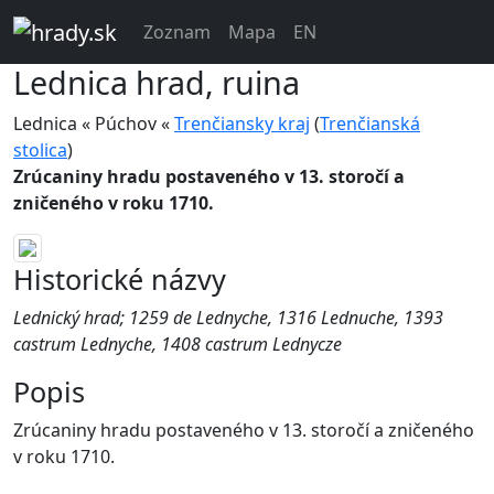
Zoznam
Mapa
EN
Lednica
hrad, ruina
Lednica « Púchov «
Trenčiansky kraj
(
Trenčianská
stolica
)
Zrúcaniny hradu postaveného v 13. storočí a
zničeného v roku 1710.
Historické názvy
Lednický hrad; 1259 de Lednyche, 1316 Lednuche, 1393
castrum Lednyche, 1408 castrum Lednycze
Popis
Zrúcaniny hradu postaveného v 13. storočí a zničeného
v roku 1710.