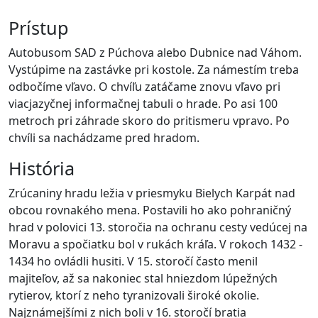
Prístup
Autobusom SAD z Púchova alebo Dubnice nad Váhom.
Vystúpime na zastávke pri kostole. Za námestím treba
odbočíme vľavo. O chvíľu zatáčame znovu vľavo pri
viacjazyčnej informačnej tabuli o hrade. Po asi 100
metroch pri záhrade skoro do pritismeru vpravo. Po
chvíli sa nachádzame pred hradom.
História
Zrúcaniny hradu ležia v priesmyku Bielych Karpát nad
obcou rovnakého mena. Postavili ho ako pohraničný
hrad v polovici 13. storočia na ochranu cesty vedúcej na
Moravu a spočiatku bol v rukách kráľa. V rokoch 1432 -
1434 ho ovládli husiti. V 15. storočí často menil
majiteľov, až sa nakoniec stal hniezdom lúpežných
rytierov, ktorí z neho tyranizovali široké okolie.
Najznámejšími z nich boli v 16. storočí bratia